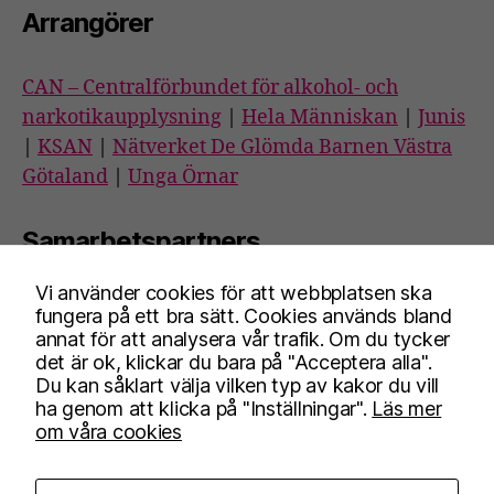
Arrangörer
CAN – Centralförbundet för alkohol- och
narkotikaupplysning
|
Hela Människan
|
Junis
|
KSAN
|
Nätverket De Glömda Barnen Västra
Götaland
|
Unga Örnar
Samarbetspartners
Vi använder cookies för att webbplatsen ska
Blå Bandet
|
Nykterhetsrörelsens
fungera på ett bra sätt. Cookies används bland
bildningsverksamhet
|
Riksförbundet SIMON
|
annat för att analysera vår trafik. Om du tycker
det är ok, klickar du bara på "Acceptera alla".
Frisksportrörelsen
|
Stiftelsen Trygga barnen
Du kan såklart välja vilken typ av kakor du vill
ha genom att klicka på "Inställningar".
Läs mer
om våra cookies