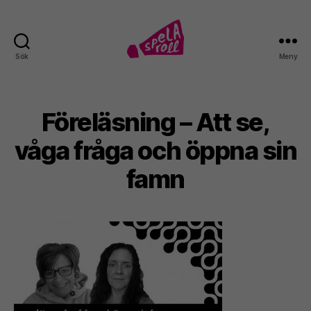
Sök
Meny
Spela
roll!
Föreläsning – Att se,
våga fråga och öppna sin
famn