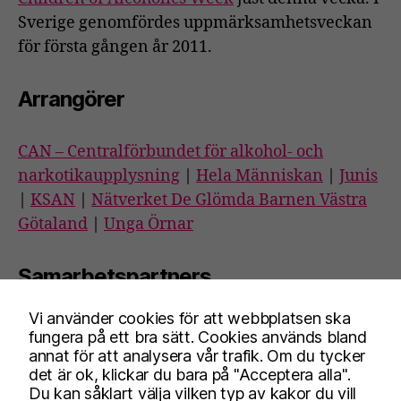
Sverige genomfördes uppmärksamhetsveckan
för första gången år 2011.
Arrangörer
CAN – Centralförbundet för alkohol- och
narkotikaupplysning
|
Hela Människan
|
Junis
|
KSAN
|
Nätverket De Glömda Barnen Västra
Götaland
|
Unga Örnar
Samarbetspartners
Vi använder cookies för att webbplatsen ska
Blå Bandet
|
Nykterhetsrörelsens
fungera på ett bra sätt. Cookies används bland
bildningsverksamhet
|
Riksförbundet SIMON
|
annat för att analysera vår trafik. Om du tycker
det är ok, klickar du bara på "Acceptera alla".
Frisksportrörelsen
|
Stiftelsen Trygga barnen
Du kan såklart välja vilken typ av kakor du vill