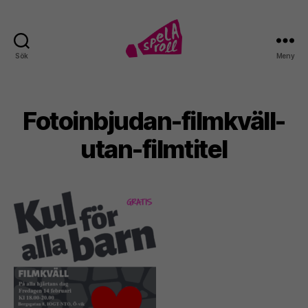
Sök
Meny
Spela
roll!
Fotoinbjudan-filmkväll-
utan-filmtitel