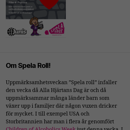
Om Spela Roll!
Uppmärksamhetsveckan ”Spela roll” infaller
den vecka då Alla Hjärtans Dag är och då
uppmärksammar många länder barn som
växer upp i familjer där någon vuxen dricker
för mycket. I till exempel USA och
Storbritannien har man i flera år genomfört
Children of Alcoholics Week
just denna vecka. I