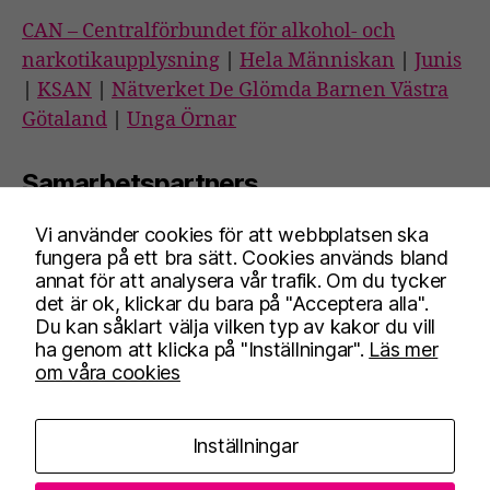
CAN – Centralförbundet för alkohol- och
narkotikaupplysning
|
Hela Människan
|
Junis
|
KSAN
|
Nätverket De Glömda Barnen Västra
Götaland
|
Unga Örnar
Samarbetspartners
Vi använder cookies för att webbplatsen ska
Blå Bandet
|
Nykterhetsrörelsens
fungera på ett bra sätt. Cookies används bland
bildningsverksamhet
|
Riksförbundet SIMON
|
annat för att analysera vår trafik. Om du tycker
det är ok, klickar du bara på "Acceptera alla".
Frisksportrörelsen
|
Stiftelsen Trygga barnen
Du kan såklart välja vilken typ av kakor du vill
ha genom att klicka på "Inställningar".
Läs mer
om våra cookies
Facebook
Instagram
Inställningar
Kontakt
Anpassa cookies