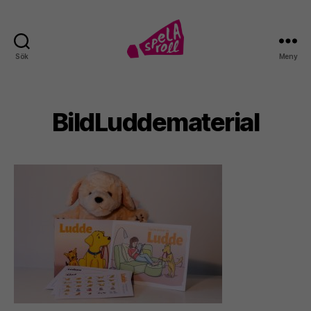
Sök
Meny
Spela
roll!
BildLuddematerial