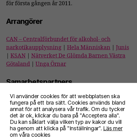
för första gången år 2011.
Arrangörer
CAN – Centralförbundet för alkohol- och
narkotikaupplysning
|
Hela Människan
|
Junis
|
KSAN
|
Nätverket De Glömda Barnen Västra
Götaland
|
Unga Örnar
Samarbetspartners
Vi använder cookies för att webbplatsen ska
Blå Bandet
|
Nykterhetsrörelsens
fungera på ett bra sätt. Cookies används bland
bildningsverksamhet
|
Riksförbundet SIMON
|
annat för att analysera vår trafik. Om du tycker
det är ok, klickar du bara på "Acceptera alla".
Frisksportrörelsen
|
Stiftelsen Trygga barnen
Du kan såklart välja vilken typ av kakor du vill
ha genom att klicka på "Inställningar".
Läs mer
om våra cookies