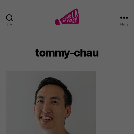
Sök
Meny
Spela
roll!
tommy-chau