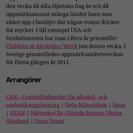
den vecka då Alla Hjärtans Dag är och då
uppmärksammar många länder barn som
växer upp i familjer där någon vuxen dricker
för mycket. I till exempel USA och
Storbritannien har man i flera år genomfört
Children of Alcoholics Week
just denna vecka. I
Sverige genomfördes uppmärksamhetsveckan
för första gången år 2011.
Arrangörer
CAN – Centralförbundet för alkohol- och
narkotikaupplysning
|
Hela Människan
|
Junis
|
KSAN
|
Nätverket De Glömda Barnen Västra
Götaland
|
Unga Örnar