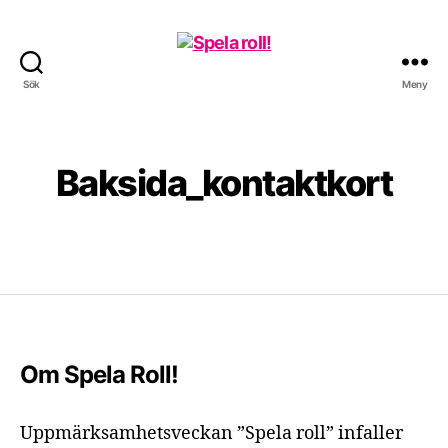
Sök
Meny
Spela
roll!
Baksida_kontaktkort
Om Spela Roll!
Uppmärksamhetsveckan ”Spela roll” infaller