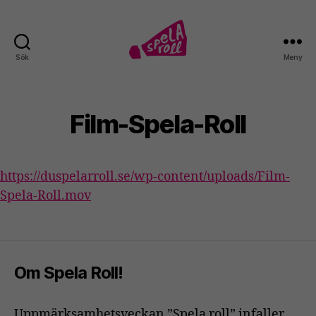
Sök
Meny
Spela
roll!
Film-Spela-Roll
https://duspelarroll.se/wp-content/uploads/Film-
Spela-Roll.mov
Om Spela Roll!
Uppmärksamhetsveckan ”Spela roll” infaller