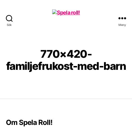
Sök
Meny
Spela
roll!
770×420-
familjefrukost-med-barn
Om Spela Roll!