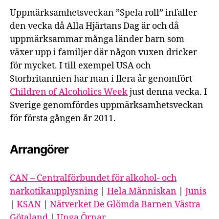
Uppmärksamhetsveckan ”Spela roll” infaller
den vecka då Alla Hjärtans Dag är och då
uppmärksammar många länder barn som
växer upp i familjer där någon vuxen dricker
för mycket. I till exempel USA och
Storbritannien har man i flera år genomfört
Children of Alcoholics Week
just denna vecka. I
Sverige genomfördes uppmärksamhetsveckan
för första gången år 2011.
Arrangörer
CAN – Centralförbundet för alkohol- och
narkotikaupplysning
|
Hela Människan
|
Junis
|
KSAN
|
Nätverket De Glömda Barnen Västra
Götaland
|
Unga Örnar