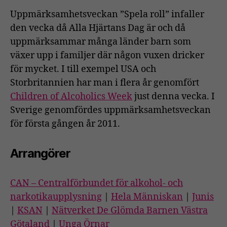
Uppmärksamhetsveckan ”Spela roll” infaller
den vecka då Alla Hjärtans Dag är och då
uppmärksammar många länder barn som
växer upp i familjer där någon vuxen dricker
för mycket. I till exempel USA och
Storbritannien har man i flera år genomfört
Children of Alcoholics Week
just denna vecka. I
Sverige genomfördes uppmärksamhetsveckan
för första gången år 2011.
Arrangörer
CAN – Centralförbundet för alkohol- och
narkotikaupplysning
|
Hela Människan
|
Junis
|
KSAN
|
Nätverket De Glömda Barnen Västra
Götaland
|
Unga Örnar