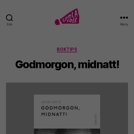
Sök
Meny
Spela
roll!
Kategorier
BOKTIPS
Godmorgon, midnatt!