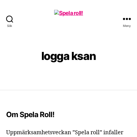
Sök
Meny
Spela
roll!
logga ksan
Om Spela Roll!
Uppmärksamhetsveckan ”Spela roll” infaller