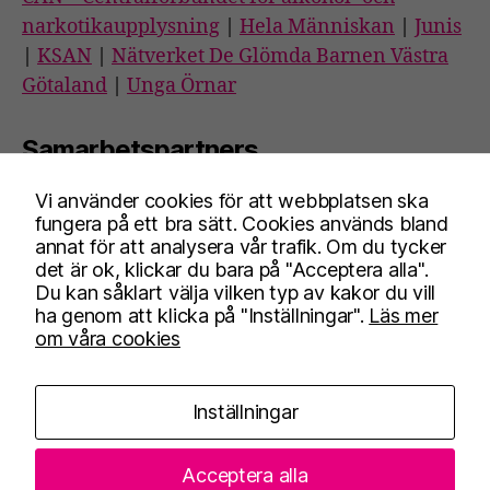
narkotikaupplysning
|
Hela Människan
|
Junis
|
KSAN
|
Nätverket De Glömda Barnen Västra
Götaland
|
Unga Örnar
Samarbetspartners
Vi använder cookies för att webbplatsen ska
Blå Bandet
|
Nykterhetsrörelsens
fungera på ett bra sätt. Cookies används bland
bildningsverksamhet
|
Riksförbundet SIMON
|
annat för att analysera vår trafik. Om du tycker
det är ok, klickar du bara på "Acceptera alla".
Frisksportrörelsen
|
Stiftelsen Trygga barnen
Du kan såklart välja vilken typ av kakor du vill
ha genom att klicka på "Inställningar".
Läs mer
om våra cookies
Facebook
Instagram
Inställningar
Kontakt
Anpassa cookies
Acceptera alla