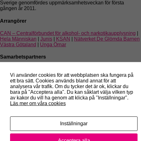
Sverige genomfördes uppmärksamhetsveckan för första
gången år 2011.
Arrangörer
CAN – Centralförbundet för alkohol- och narkotikaupplysning
|
Hela Människan
|
Junis
|
KSAN
|
Nätverket De Glömda Barnen
Västra Götaland
|
Unga Örnar
Samarbetspartners
Blå Bandet
|
Nykterhetsrörelsens bildningsverksamhet
|
Riksförbundet SIMON
|
Frisksportrörelsen
|
Stiftelsen Trygga
Vi använder cookies för att webbplatsen ska fungera på
barnen
ett bra sätt. Cookies används bland annat för att
analysera vår trafik. Om du tycker det är ok, klickar du
© 2026
Spela roll!
bara på "Acceptera alla". Du kan såklart välja vilken typ
av kakor du vill ha genom att klicka på "Inställningar".
Kontakt
Läs mer om våra cookies
Anpassa cookies
Facebook
Inställningar
Instagram
Nödvändiga
Dessa kakor
Acceptera alla
går inte att