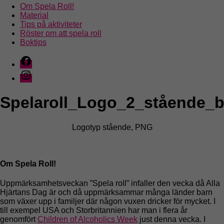
Om Spela Roll!
Material
Tips på aktiviteter
Röster om att spela roll
Boktips
Facebook
Instagram
Spelaroll_Logo_2_stående_
Logotyp stående, PNG
Om Spela Roll!
Uppmärksamhetsveckan ”Spela roll” infaller den vecka då Alla
Hjärtans Dag är och då uppmärksammar många länder barn
som växer upp i familjer där någon vuxen dricker för mycket. I
till exempel USA och Storbritannien har man i flera år
genomfört
Children of Alcoholics Week
just denna vecka. I