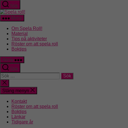
Hoppa
Sök
till
Spela
innehåll
roll!
Meny
Om Spela Roll!
Material
Tips på aktiviteter
Röster om att spela roll
Boktips
Meny
Sök
Sök
efter:
Stäng
sökningen
Stäng menyn
Kontakt
Röster om att spela roll
Boktips
Länkar
Tidigare år