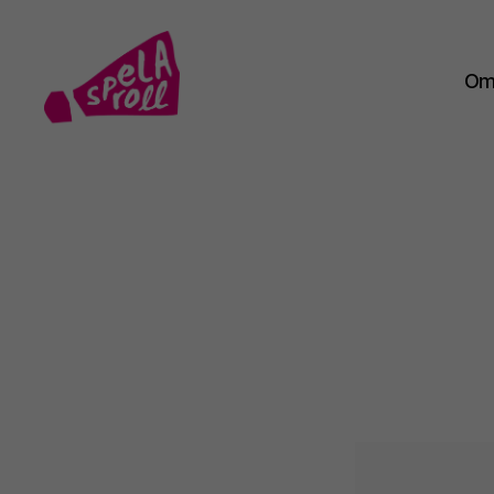
Om 
Spela
roll!