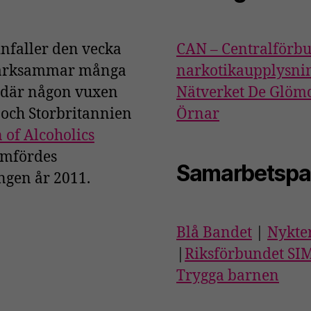
nfaller den vecka
CAN – Centralförbu
pmärksammar många
narkotikaupplysni
r där någon vuxen
Nätverket De Glöm
A och Storbritannien
Örnar
 of Alcoholics
omfördes
Samarbetspa
ngen år 2011.
Blå Bandet
|
Nykte
|
Riksförbundet S
Trygga barnen