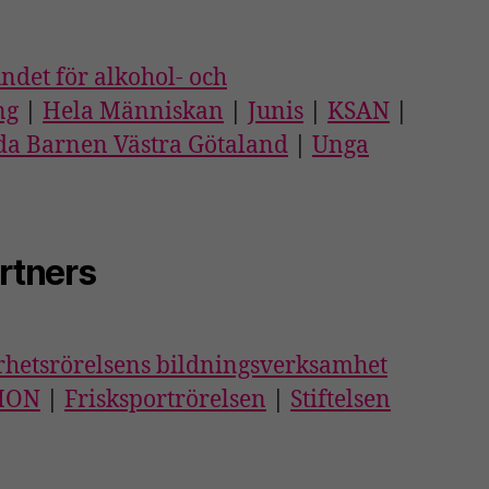
ndet för alkohol- och
ng
|
Hela Människan
|
Junis
|
KSAN
|
da Barnen Västra Götaland
|
Unga
rtners
rhetsrörelsens bildningsverksamhet
IMON
|
Frisksportrörelsen
|
Stiftelsen