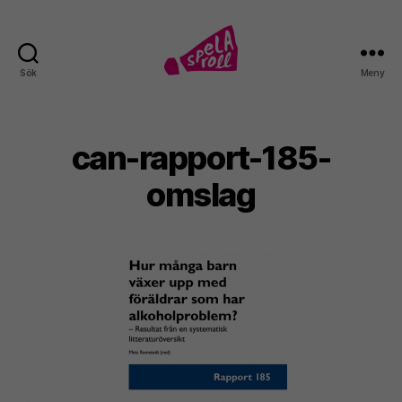
Sök
Meny
Spela
roll!
can-rapport-185-
omslag