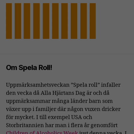
Om Spela Roll!
Uppmärksamhetsveckan ”Spela roll” infaller
den vecka då Alla Hjärtans Dag är och då
uppmärksammar många länder barn som
växer upp i familjer där någon vuxen dricker
för mycket. I till exempel USA och
Storbritannien har man i flera år genomfört
Children of Alcoholics Week
just denna vecka. I