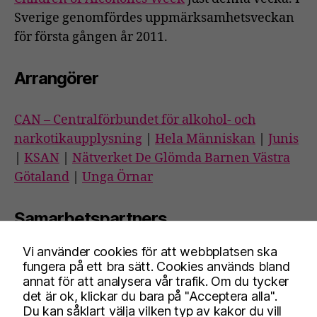
Sverige genomfördes uppmärksamhetsveckan
för första gången år 2011.
Arrangörer
CAN – Centralförbundet för alkohol- och
narkotikaupplysning
|
Hela Människan
|
Junis
|
KSAN
|
Nätverket De Glömda Barnen Västra
Götaland
|
Unga Örnar
Samarbetspartners
Vi använder cookies för att webbplatsen ska
Blå Bandet
|
Nykterhetsrörelsens
fungera på ett bra sätt. Cookies används bland
bildningsverksamhet
|
Riksförbundet SIMON
|
annat för att analysera vår trafik. Om du tycker
det är ok, klickar du bara på "Acceptera alla".
Frisksportrörelsen
|
Stiftelsen Trygga barnen
Du kan såklart välja vilken typ av kakor du vill